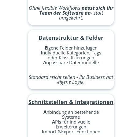
Ohne flexible Workflows
passt sich Ihr
Team der Software an
- statt
umgekehrt.
Datenstruktur & Felder
E
igene Felder hinzufügen
I
ndividuelle Kategorien, Tags
oder Klassifizierungen
A
npassbare Datenmodelle
Standard reicht selten - Ihr Business hat
eigene Logik.
Schnittstellen & Integrationen
A
nbindung an bestehende
Systeme
A
PIs für indivuelle
Erweiterungen
I
mport-&Export-Funktionen