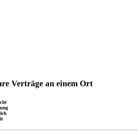
re Verträge an einem Ort
cht
tung
lich
it